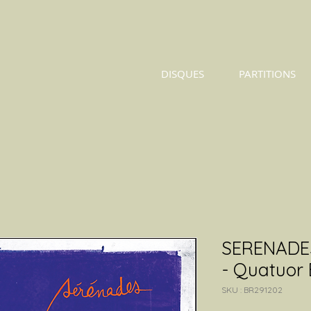
DISQUES
PARTITIONS
SERENADE
- Quatuor 
SKU : BR291202