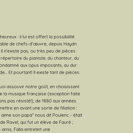
ureux : il lui est offert la possibilité
able de chefs-d’œuvre, depuis Haydn
il n'existe pas, ou très peu de pièces
répertoire du pianiste, du chanteur, du
t condamné aux opus imposants, au dur
e... Et pourtant! Il existe tant de pièces
uoi assouvir notre goût, en choisissant
de la musique française (exception faite
ons pas résisté!), de 1880 aux années
ttre en avant une sorte de filiation :
 aime son papa" nous dit Poulenc - était
e Ravel, qui fut un élève de Fauré ;
amis, Falla entretint une