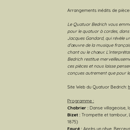
Arrangements inédits de pièce
Le Quatuor Bedrich vous emmène
pour le quatuor à cordes, dans
Jacques Gandard, qui révèle un 
d’œuvre de la musique française 
chant ou le chœur. L’interpréta
Bedrich restitue merveilleusement
ces pièces et nous laisse penser,
conçues autrement que pour le
Site Web du Quatuor Bedrich:
h
Programme :
Chabrier :
Danse villageoise, Id
Bizet :
Trompette et tambour, La
1875)
Fauré :
Après un rêve, Berceuse