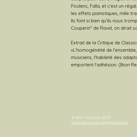
Poulenc, Falla, et c’est un réga
les effets pianistiques, mille tr
Ils font si bien qu’ils nous tro
Couperin" de Ravel, on dirait s
Extrait de la Critique de Classi
«L’homogénéité de l’ensemble, l
musiciens, l’habileté des adaptat
emportent l’adhésion. (Bion 
© Bion Musique 2025
mail: bionmusique@gmail.com