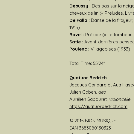
Debussy :
Des pas sur la neige
cheveux de lin (« Préludes, Livre
De Falla :
Danse de la frayeur, 
1915)
Ravel :
Prélude (« Le tombeau d
Satie :
Avant-dernières pensée
Poulenc :
Villageoises (1933)
Total Time: 55'24"
Quatuor Bedrich
Jacques Gandard et Aya Has
Julien Gaben,
alto
Aurélien Sabouret,
violoncelle
https://quatuorbedrich.com
© 2015 BION MUSIQUE
EAN 3683080130323