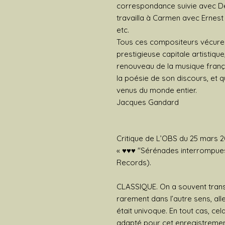
correspondance suivie avec Deb
travailla à Carmen avec Ernest 
etc.
Tous ces compositeurs vécurent 
prestigieuse capitale artistique
renouveau de la musique française
la poésie de son discours, et q
venus du monde entier.
Jacques Gandard
Critique de L’OBS du 25 mars 2
« ♥♥♥ "Sérénades interrompues
Records).
CLASSIQUE. On a souvent transc
rarement dans l’autre sens, al
était univoque. En tout cas, ce
adapté pour cet enregistrement