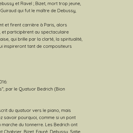
ussy et Ravel ; Bizet, mort trop jeune,
Guiraud qui fut le maître de Debussy,
et firent carrière à Paris, alors
, et participèrent au spectaculaire
, qui brille par la clarté, la spiritualité,
ui inspireront tant de compositeurs
016:
", par le Quatuor Bedrich (Bion
rit du quatuor vers le piano, mais
lez savoir pourquoi, comme si un pont
la marche du tonnerre. Les Bedrich ont
 Chabrier, Bizet, Fauré, Debussy, Satie,