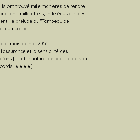
l. Ils ont trouvé mille manières de rendre
aductions, mille effets, mille équivalences.
mpent : le prélude du "Tombeau de
on quatuor. »
ca du mois de mai 2016:
’assurance et la sensibilité des
ions [...] et le naturel de la prise de son
Records, ★★★★)