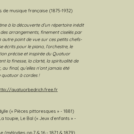
s de musique française (1875-1932)
 à la découverte d’un répertoire inédit
 des arrangements, finement ciselés par
autre point de vue sur ces petits chefs-
écrits pour le piano, l’orchestre, le
tion précise et inspirée du Quatuor
 la finesse, la clarté, la spiritualité de
 au final, qu’elles n’ont jamais été
 quatuor à cordes !
ttp://quatuorbedrich.free.fr
ylle (« Pièces pittoresques » - 1881)
 toupie, Le Bal (« Jeux d’enfants » -
 (mélodies op.7 & 16 - 1871 & 1879)