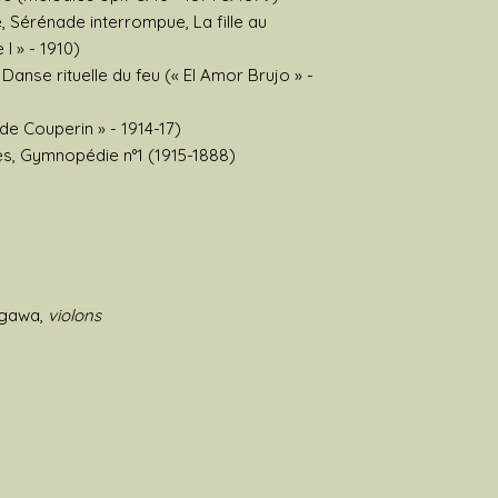
, Sérénade interrompue, La fille au
 I » - 1910)
Danse rituelle du feu (« El Amor Brujo » -
e Couperin » - 1914-17)
s, Gymnopédie n°1 (1915-1888)
egawa,
violons