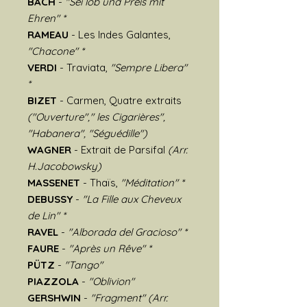
BACH
-
"Sei lob und Preis mit
Ehren" *
RAMEAU
- Les Indes Galantes,
"Chacone" *
VERDI
- Traviata,
"Sempre Libera"
*
BIZET
- Carmen, Quatre extraits
("Ouverture"," les Cigarières",
"Habanera", "Séguédille")
WAGNER
- Extrait de Parsifal
(Arr.
H.Jacobowsky)
MASSENET
- Thaïs,
"Méditation" *
DEBUSSY
-
"La Fille aux Cheveux
de Lin" *
RAVEL
-
"Alborada del Gracioso" *
FAURE
-
"Après un Rêve" *
PÜTZ
-
"Tango"
PIAZZOLA
-
"Oblivion"
GERSHWIN
-
"Fragment" (Arr.