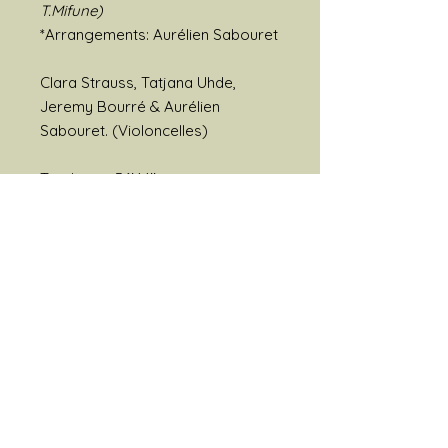
T.Mifune)
*Arrangements: Aurélien Sabouret
Clara Strauss, Tatjana Uhde,
Jeremy Bourré & Aurélien
Sabouret. (Violoncelles)
Total time: 56'44''
Enregistré en Juin 2014
à la Villa Guynemer 93350 Le
Bourget
Prise de son: Pierre Le Men
Photo de couverture: Elisa
Haberer
Graphiste: Antonio Di Cocco
Production: ©2016 BION
MUSIQUE
BR291203
EAN 3683080130347