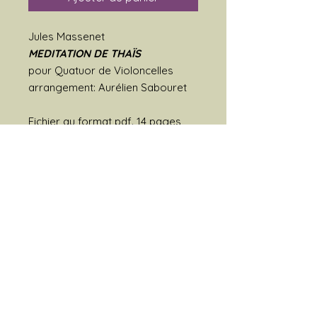
Jules Massenet
MEDITATION DE THAÏS
pour Quatuor de Violoncelles
arrangement: Aurélien Sabouret
Fichier au format pdf. 14 pages
Score (p.1 à p.7) & parties
séparées (p.8 à p.14)
Temps d'exécution approximatif: 6
minutes
Copyright Bion Musique 2018