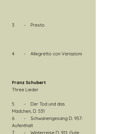
3 - Presto
4 - Allegretto con Variazioni
Franz Schubert
Three Lieder
5 - Der Tod und das
Mädchen, D. 531
6 - Schwanengesang D. 957:
Aufenthalt
7 - Winterreise D. 911: Gute