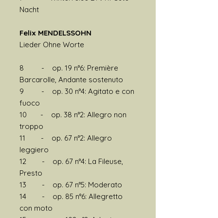
Nacht
Felix MENDELSSOHN
Lieder Ohne Worte
8 - op. 19 n°6: Première
Barcarolle, Andante sostenuto
9 - op. 30 n°4: Agitato e con
fuoco
10 - op. 38 n°2: Allegro non
troppo
11 - op. 67 n°2: Allegro
leggiero
12 - op. 67 n°4: La Fileuse,
Presto
13 - op. 67 n°5: Moderato
14 - op. 85 n°6: Allegretto
con moto