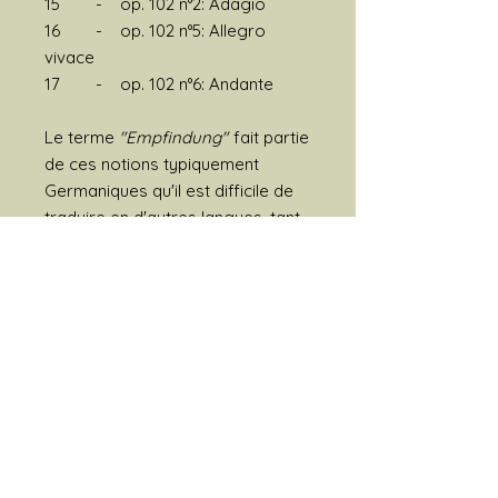
15 - op. 102 n°2: Adagio
16 - op. 102 n°5: Allegro
vivace
17 - op. 102 n°6: Andante
Le terme
"Empfindung"
fait partie
de ces notions typiquement
Germaniques qu'il est difficile de
traduire en d'autres langues, tant
elles représentent l'essence
même de la culture romantique
Allemande et Autrichienne au
début du XIXème siècle.
Il renvoie à une expérience
intérieure profonde, une émotion
à la fois ressentie et réfléchie, un
état où l'âme se trouve touchée
de manière intense et ineffable.